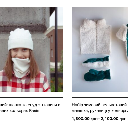
вий: шапка та снуд з тканини в
Набір зимовий вельветовий 3
ізних кольорах Basic
манішка, рукавиці у кольорі
н
1,800.00
грн
–
2,100.00
грн
ЦІЇ
ОБЕРІТЬ ОПЦІЇ