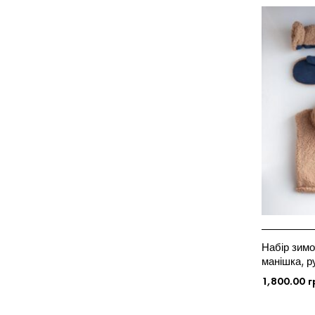
Набір зимо
манішка, р
дітей та д
1,800.00
г
ОБЕРІТЬ ОП