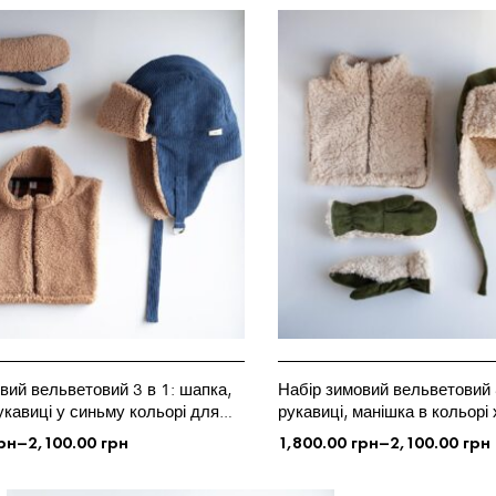
вий вельветовий 3 в 1: шапка,
Набір зимовий вельветовий 3
укавиці у синьму кольорі для
рукавиці, манішка в кольорі 
орослих
рн
–
2,100.00
грн
1,800.00
грн
–
2,100.00
грн
ЦІЇ
ОБЕРІТЬ ОПЦІЇ