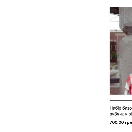
Набір базо
рубчик у р
700.00
гр
ОБЕРІТЬ ОП