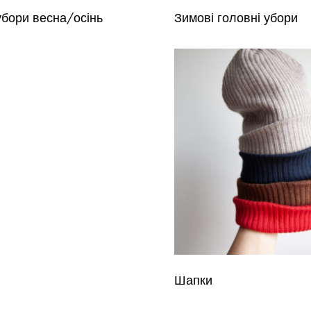
убори весна/осінь
Зимові головні убори
Шапки