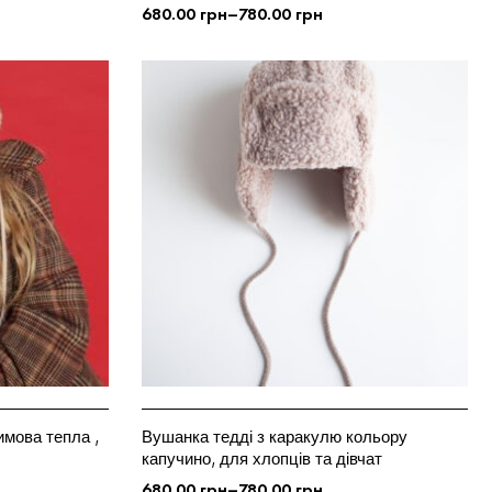
680.00
грн
–
780.00
грн
ОБЕРІТЬ ОПЦІЇ
имова тепла ,
Вушанка тедді з каракулю кольору
капучино, для хлопців та дівчат
680.00
грн
–
780.00
грн