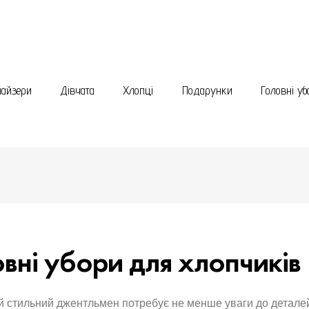
найзери
Дівчата
Хлопці
Подарунки
Головні уб
вні убори для хлопчиків
 стильний джентльмен потребує не менше уваги до деталей.