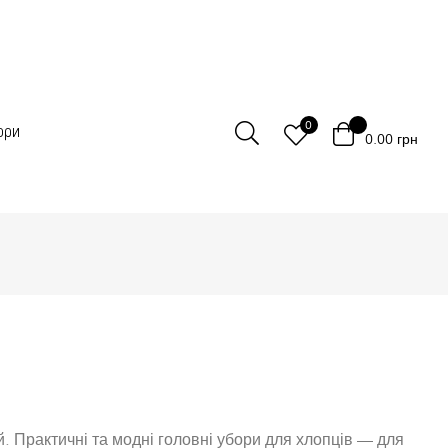
0
ори
0.00
грн
 Практичні та модні головні убори для хлопців — для