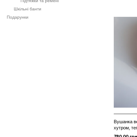
Підтяжки та ремені
Шкільні банти
Подарунки
Вушанка в
хутром, те
780.00
гр