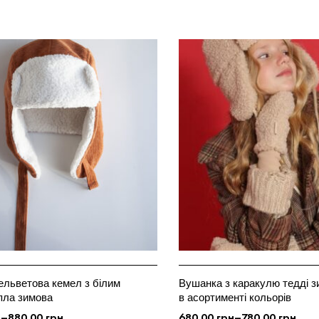
ельветова кемел з білим
Вушанка з каракулю тедді з
пла зимова
в асортименті кольорів
н
–
880.00
грн
680.00
грн
–
780.00
грн