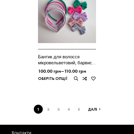
Бантик для волосся
мікровельветовий, барвисті
відтінкт
100.00
грн
–
110.00
грн
ОБЕРІТЬ ОПЦІЇ
1
2
3
4
5
ДАЛІ
Контакти