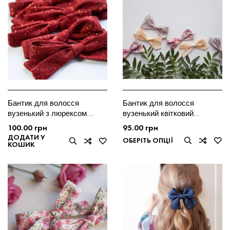
Бантик для волосся
Бантик для волосся
вузенький з люрексом
вузенький квітковий
червоний Мішель
бежевий
100.00
грн
95.00
грн
ДОДАТИ У
ОБЕРІТЬ ОПЦІЇ
КОШИК