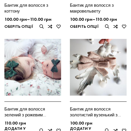
Бантик для волосся з
Бантик для волосся з
коттону
макровельвету
100.00
грн
–
110.00
грн
100.00
грн
–
110.00
грн
ОБЕРІТЬ ОПЦІЇ
ОБЕРІТЬ ОПЦІЇ
Бантик для волосся
Бантик для волосся
зелений з рожевим
золотистий вузенький з
візерунком
люрексом
110.00
грн
100.00
грн
ДОДАТИ У
ДОДАТИ У