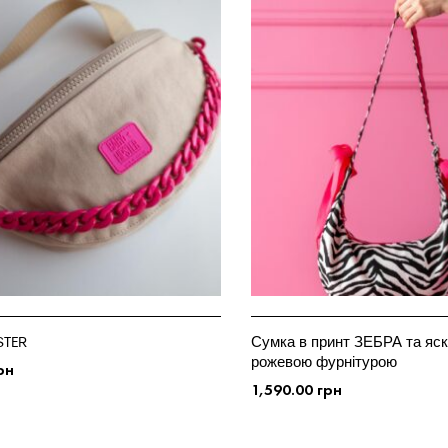
STER
Сумка в принт ЗЕБРА та яс
рожевою фурнітурою
рн
1,590.00
грн
ЦІЇ
ДОДАТИ У КОШИК