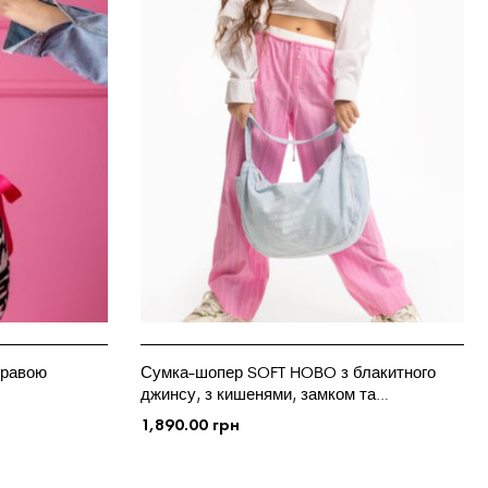
кравою
Сумка-шопер SOFT HOBO з блакитного
джинсу, з кишенями, замком та
брендованим логотипом
1,890.00
грн
ДОДАТИ У КОШИК