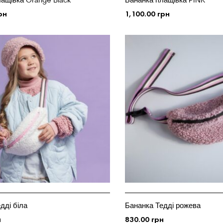
рн
1,100.00
грн
 КОШИК
ДОДАТИ У КОШИК
дді біла
Бананка Тедді рожева
н
830.00
грн