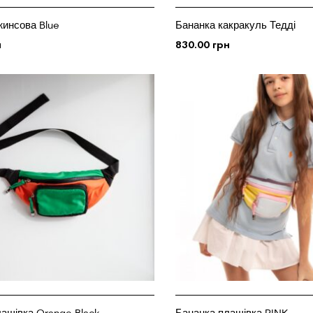
жинсова Blue
Бананка какракуль Тедді
н
830.00
грн
 КОШИК
ДОДАТИ У КОШИК
ащівка Orange Black
Бананка плащівка PINK