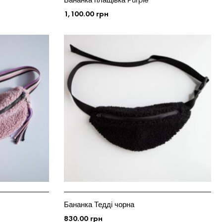
1,100.00
грн
ДОДАТИ У КОШИК
Бананка Тедді чорна
830.00
грн