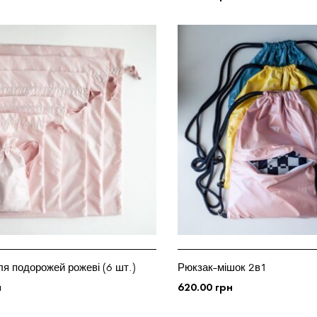
 КОШИК
ДОДАТИ У КОШИК
я подорожей рожеві (6 шт.)
Рюкзак-мішок 2в1
н
620.00
грн
 КОШИК
ОБЕРІТЬ ОПЦІЇ