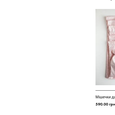
ДОДАТИ У
Мішечки дл
590.00
гр
ДОДАТИ У