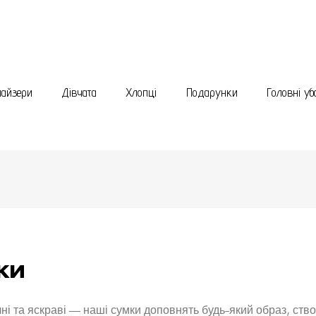
найзери
Дівчата
Хлопці
Подарунки
Головні уб
ки
учні та яскраві — наші сумки доповнять будь-який образ, ст