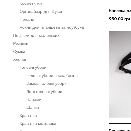
Косметички
Бананка д
Органайзер для Dyson
950.00
гр
Пенали
ДОДАТИ У
Чохли для планшетів та ноутбуків
Пов'язки для маленьких
Резинки
Сумки
Хлопці
Головні убори
Головні убори весна/осінь
Зимові головні убори
Літні головні убори
Панами
Шапки
Краватки
Краватки метелики
Бананка пл