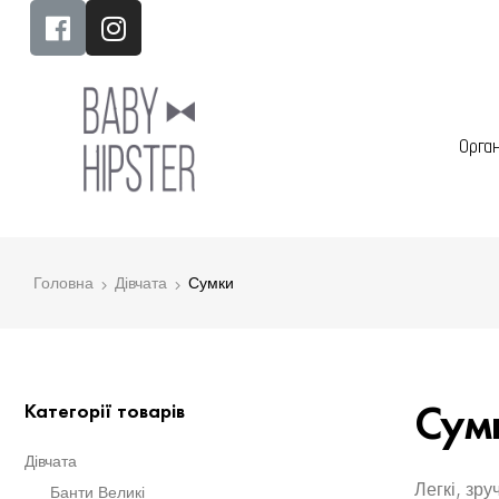
Орга
Головна
Дівчата
Сумки
Сум
Категорії товарів
Дівчата
Легкі, зр
Банти Великі