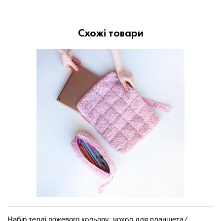
Схожі товари
Набір тедді рожевого кольору: чохол для планшета/