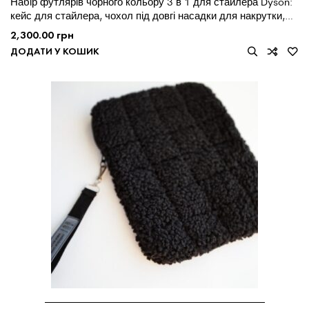
Набір футлярів чорного кольору 3 в 1 для стайлера Dyson:
кейс для стайлера, чохол під довгі насадки для накрутки,
міні косметичка.
2,300.00
грн
ДОДАТИ У КОШИК