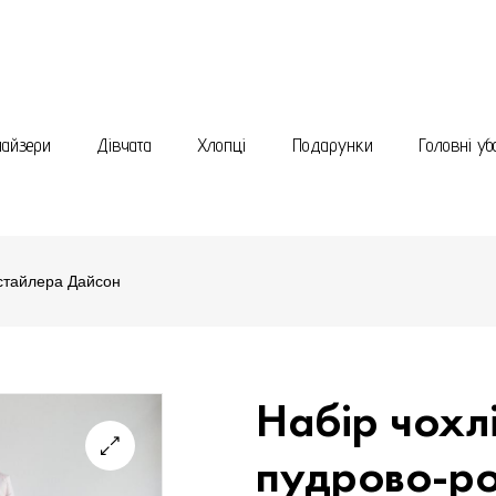
найзери
Дівчата
Хлопці
Подарунки
Головні уб
 стайлера Дайсон
Набір чохлі
пудрово-р
🔍