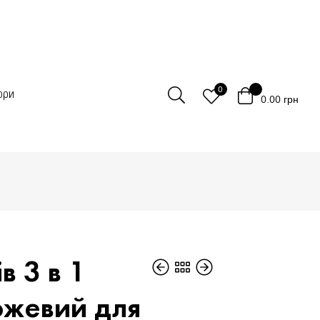
0
ори
0.00
грн
в 3 в 1
ожевий для