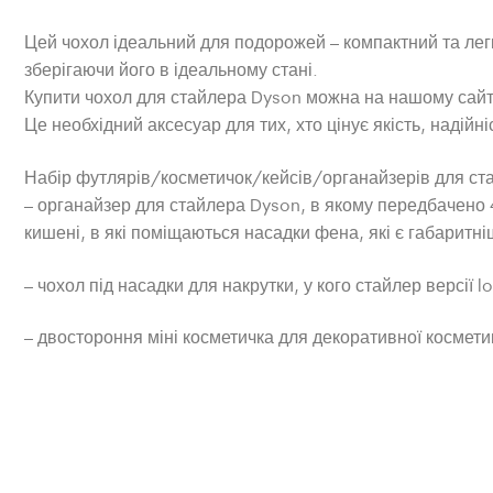
Цей чохол ідеальний для подорожей – компактний та легки
зберігаючи його в ідеальному стані.
Купити чохол для стайлера Dyson можна на нашому сайт
Це необхідний аксесуар для тих, хто цінує якість, надійні
Набір футлярів/косметичок/кейсів/органайзерів для ста
– органайзер для стайлера Dyson, в якому передбачено 
кишені, в які поміщаються насадки фена, які є габаритні
– чохол під насадки для накрутки, у кого стайлер версії l
– двостороння міні косметичка для декоративної косметик