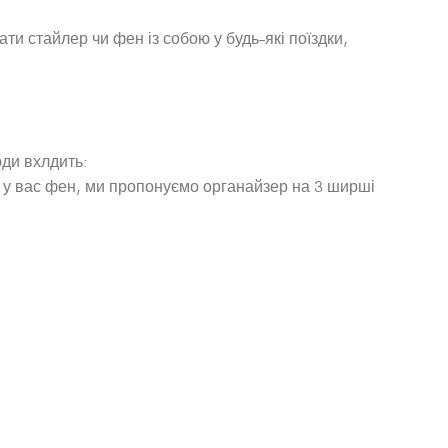
ти стайлер чи фен із собою у будь-які поїздки,
юди вхлдить:
о у вас фен, ми пропонуємо органайзер на 3 ширші