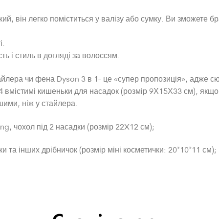
й, він легко поміститься у валізу або сумку. Ви зможете бра
і.
сть і стиль в догляді за волоссям.
йлера чи фена Dyson 3 в 1- це «супер пропозиція», адже с
4 вмістимі кишеньки для насадок (розмір 9Х15Х33 см), якщ
шими, ніж у стайлера.
ong, чохол під 2 насадки (розмір 22X12 см);
и та інших дрібничок (розмір міні косметички: 20*10*11 см);