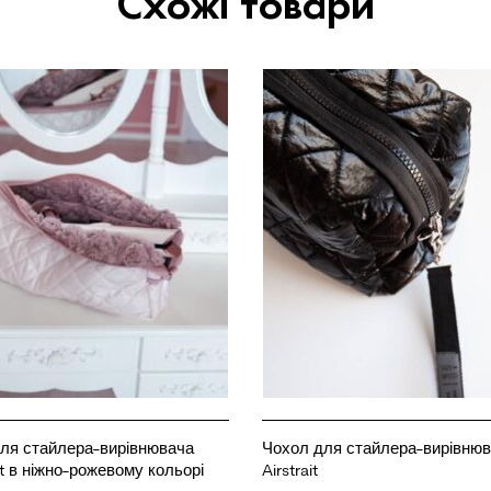
Схожі товари
ля стайлера-вирівнювача
Чохол для стайлера-вирівню
it в ніжно-рожевому кольорі
Airstrait