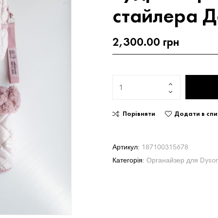
стайлера Д
2,300.00
грн
Порівняти
Додати в сп
Артикул:
187100315678
Категорія:
Органайзер для Dyso