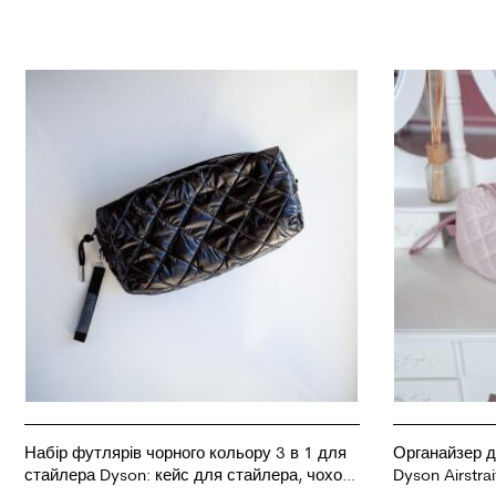
Набір футлярів чорного кольору 3 в 1 для
Органайзер д
стайлера Dyson: кейс для стайлера, чохол
Dyson Airstra