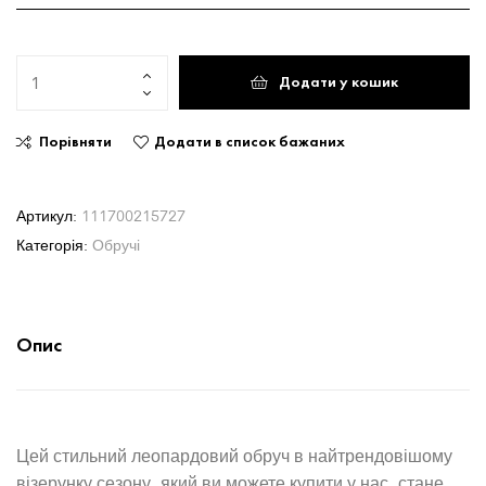
Додати у кошик
Порівняти
Додати в список бажаних
Артикул:
111700215727
Категорія:
Обручі
Опис
Цей стильний леопардовий обруч в найтрендовішому
візерунку сезону, який ви можете купити у нас, стане