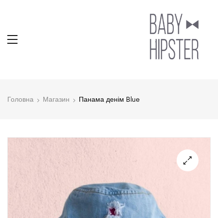
Головна
Магазин
Панама денім Blue
🔍