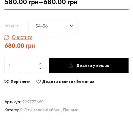
580.00
грн
–
680.00
грн
РОЗМІР
Очистити
680.00
грн
Додати у кошик
Порівняти
Додати в список бажаних
Артикул:
999777660
Категорії:
Літні головні убори
,
Панами