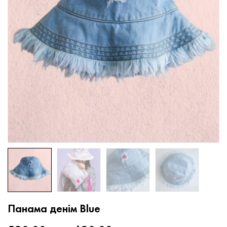
Панама денім Blue