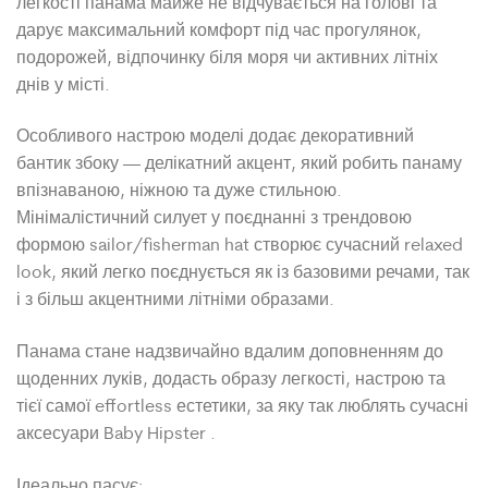
легкості панама майже не відчувається на голові та
дарує максимальний комфорт під час прогулянок,
подорожей, відпочинку біля моря чи активних літніх
днів у місті.
Особливого настрою моделі додає декоративний
бантик збоку — делікатний акцент, який робить панаму
впізнаваною, ніжною та дуже стильною.
Мінімалістичний силует у поєднанні з трендовою
формою sailor/fisherman hat створює сучасний relaxed
look, який легко поєднується як із базовими речами, так
і з більш акцентними літніми образами.
Панама стане надзвичайно вдалим доповненням до
щоденних луків, додасть образу легкості, настрою та
тієї самої effortless естетики, за яку так люблять сучасні
аксесуари Baby Hipster .
Ідеально пасує: