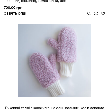
червоний, шоколад, темно-синій, беж
700.00
грн
ОБЕРІТЬ ОПЦІЇ
Рукавиці тедді з каракулю, на один пальчик, колір лаванда