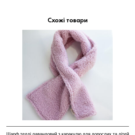
Схожі товари
Шарф тедді лавандовий з каракулю для дорослих та дітей