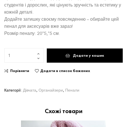
студентів і дорослих, які цінують зручність та естетику у
кожній деталі.
Додайте затишку своєму повсякденню – обирайте цей
пенал для аксесуарів вже зараз!
Розмір пеналу: 20*5,*5 см.
Додати у кошик
Порівняти
Додати в список бажаних
Категорії:
Дівчата
,
Органайзери
,
Пенали
Схожі товари