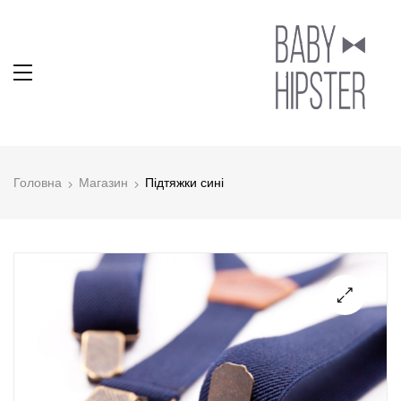
Головна
Магазин
Підтяжки сині
🔍