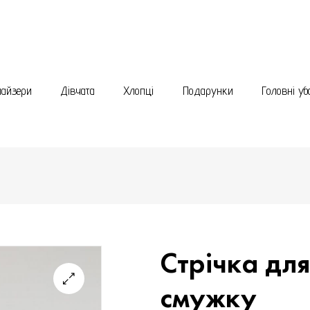
найзери
Дівчата
Хлопці
Подарунки
Головні уб
Стрічка для
смужку
🔍