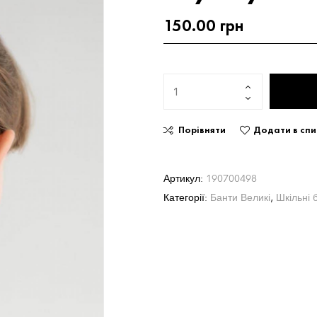
150.00
грн
Порівняти
Додати в сп
Артикул:
190700498
Категорії:
Банти Великі
,
Шкільні 