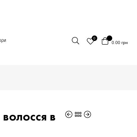
0
ори
0.00
грн
 волосся в