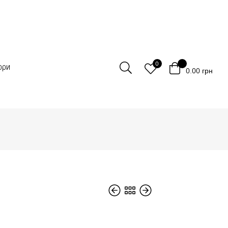
0
ори
0.00
грн