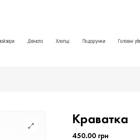
найзери
Дівчата
Хлопці
Подарунки
Головні уб
Краватка
450.00
грн
🔍