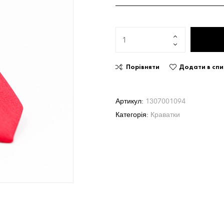
Порівняти
Додати в сп
Артикул:
1307001094
Категорія:
Краватки