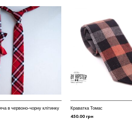
яча в червоно-чорну клітинку
Краватка Томас
450.00
грн
ДОДАТИ У КОШИК
ОШИК