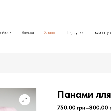
найзери
Дівчата
Хлопці
Подарунки
Головні уб
Панами ллян
750.00
грн
–
800.00
🔍