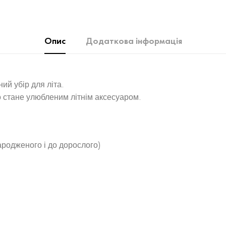
Опис
Додаткова інформація
ий убір для літа.
о стане улюбленим літнім аксесуаром.
ародженого і до дорослого)