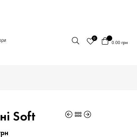
0
ори
0.00
грн
і Soft
грн