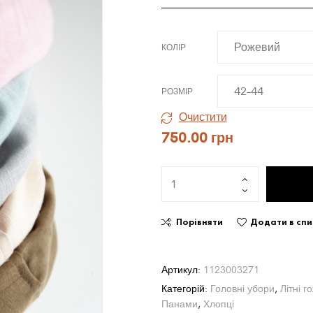
КОЛІР
РОЗМІР
Очистити
750.00
грн
Порівняти
Додати в сп
Артикул:
1123003271
Категорій:
Головні убори
,
Літні г
Панами
,
Хлопці